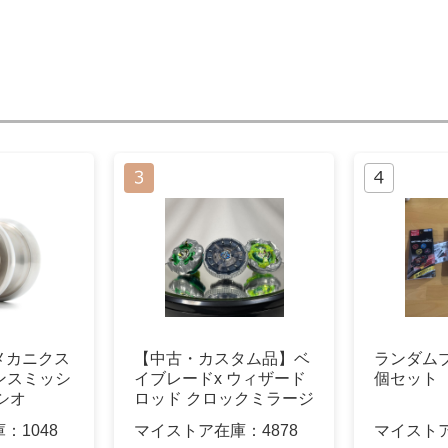
メカニクス
【中古・カスタム品】ベ
ランダムブ
ランスミッシ
イブレードx ウィザード
個セット
シオ
ロッド クロックミラージ
ュ 他
庫：
1048
マイストア在庫：
4878
マイスト