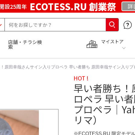
ECOTESS.RU 創業祭
詳
開設25周年
マイストア
店舗・チラシ検
索
！原田幸哉さんサイン入りプロペラ 早い者勝ち 原田幸哉サイン入りプロペラ
HOT !
早い者勝ち！
ロペラ 早い
プロペラ｜Yah
リマ）
※ECOTESS.RU 限定モデ