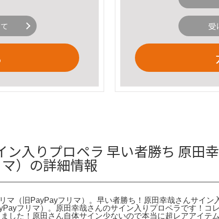
いて
受
る
イン入りプロペラ 早い者勝ち 原田
yフリマ）の詳細情報
!フリマ（旧PayPayフリマ）。早い者勝ち！原田幸哉さんサイ
PayPayフリマ）。原田幸哉さんのサイン入りプロペラです！
頂きました！原田さん自体サイン少ないので本当に超レアアイテ