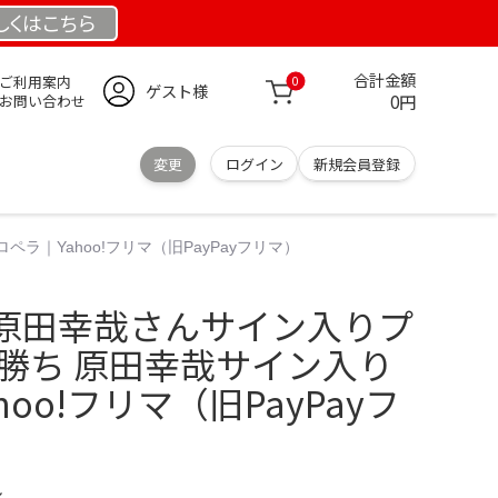
しくは
こちら
合計金額
ご利用案内
0
ゲスト様
0円
お問い合わせ
変更
ログイン
新規会員登録
｜Yahoo!フリマ（旧PayPayフリマ）
原田幸哉さんサイン入りプ
者勝ち 原田幸哉サイン入り
oo!フリマ（旧PayPayフ
ル