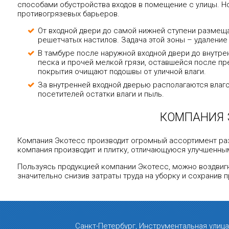
способами обустройства входов в помещение с улицы. Н
противогрязевых барьеров.
От входной двери до самой нижней ступени размеща
решетчатых настилов. Задача этой зоны – удаление 
В тамбуре после наружной входной двери до внутре
песка и прочей мелкой грязи, оставшейся после п
покрытия очищают подошвы от уличной влаги.
За внутренней входной дверью располагаются вла
посетителей остатки влаги и пыль.
КОМПАНИЯ 
Компания Экотесс производит огромный ассортимент ра
компания производит и плитку, отличающуюся улучшенн
Пользуясь продукцией компании Экотесс, можно воздвиг
значительно снизив затраты труда на уборку и сохранив 
Санкт-Петербург, Инструментальная улица