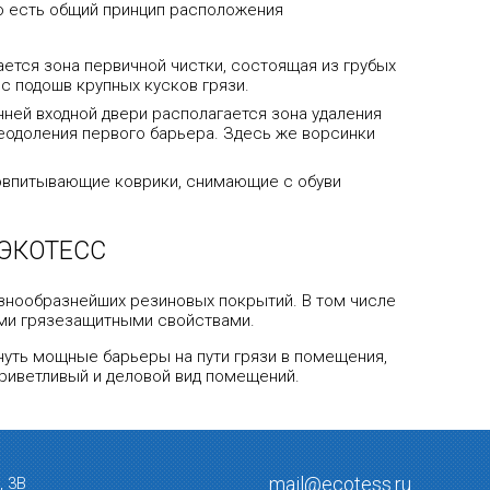
о есть общий принцип расположения
ется зона первичной чистки, состоящая из грубых
с подошв крупных кусков грязи.
нней входной двери располагается зона удаления
реодоления первого барьера. Здесь же ворсинки
говпитывающие коврики, снимающие с обуви
ЭКОТЕСС
знообразнейших резиновых покрытий. В том числе
ыми грязезащитными свойствами.
нуть мощные барьеры на пути грязи в помещения,
приветливый и деловой вид помещений.
mail@ecotess.ru
, 3В