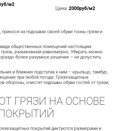
руб/м2
Цена:
2000руб/м2
 принося на подошвах своей обуви тонны грязи и
о вида общественных помещений настоящим
о грязь, размазанная равномерно. Убирать можно
 Гораздо более разумное решение – не допустить
льних и ближних подступах к ним – крыльцо, тамбур,
мещение при любой погоде. Грязезащитные
 обороны, очистят подошвы обуви гостей от грязи,
ОТ ГРЯЗИ НА ОСНОВЕ
 ПОКРЫТИЙ
рязезащитных покрытий диктуются размерами и