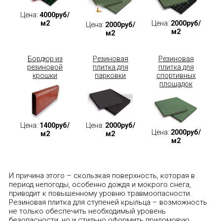
Цена:
4000руб/
м2
Цена:
2000руб/
Цена:
2000руб/
м2
м2
Бордюр из
Резиновая
Резиновая
резиновой
плитка для
плитка для
крошки
парковки
спортивных
площадок
Цена:
1400руб/
Цена:
2000руб/
Цена:
2000руб/
м2
м2
м2
И причина этого – скользкая поверхность, которая в
период непогоды, особенно дождя и мокрого снега,
приводит к повышенному уровню травмоопасности.
Резиновая плитка для ступеней крыльца – возможность
не только обеспечить необходимый уровень
безопасности, но и стильно оформить придомовую