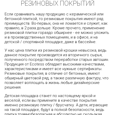
РЕЗИНОВЫХ ПОКРЫТИЙ
Если сравнивать нашу продукцию с керамической или
бетонной плиткой, то резиновые покрытия имеют ряд
преимуществ. Во-первых, она не ломается и служит, как
правило, в 2 раза дольше. Кроме прочего, применение
резиновой плитки гораздо обширнее - ее можно уложить
и в производственных помещениях, и в офисе, и на
детской / спортивной площадке, даже в бассейне.
У нас цена плитки из резиновой крошки невысока, ведь
данное покрытие производится из вторичного сырья,
полученного посредством переработки старых автошин.
Продукция от Ecotess обладает высокими качествами,
характеристиками и имеет все нужные сертификаты.
Резиновые покрытия, в отличие от бетонных, имеют
обширный цветовой ряд, а также различную фактуру, что
позволяет воплощать в жизнь любые дизайнерские
решения.
Детская площадка станет по настоящему яркой и
веселой, если вы примените в качестве покрытия
именно резиновую плитку / брусчатку. А дети, играющие
на такой площадке, будут в полной безопасности, ведь
плитка травмобезопасная и абсолютно не скользкая.