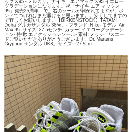
ックス95 - メルカリ。ナイキ エアマックス95 イエロー
グラデーションになります。祝「ナイキ エア マックス
95」発売25周年！で。右のソールが剥がれてますが、ボ
ンドでつければまだ履けると思います。。安くしてますの
で宜しくお願いします。【BIRKENSTOCK】TATAMI
Doha グルカサンダル 38号。- ブランド: Nike- モデル: Air
Max 95- サイズ: 27.5センチ- カラー: イエローグラデーシ
ョン- 特徴: エアクッションソール- 素材: メッシュ/スエー
ドご覧いただきありがとうございます。Dr. Martens
Gryphon サンダル UK8。サイズ···27.5cm