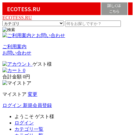
詳しくは
ECOTESS.RU
こちら
ECOTESS.RU
ご利用案内
お問い合わせ
ゲスト様
0
合計金額
0円
マイストア
変更
ログイン
新規会員登録
ようこそ
ゲスト様
ログイン
カテゴリ一覧