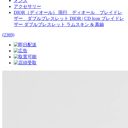
メンズ
アクセサリー
DIOR（ディオール） 現行 ディオール ブレイドレ
ザー ダブルブレスレット DIOR | CD Icon ブレイドレ
ザー ダブルブレスレット ラムスキン & 真鍮
(2369)