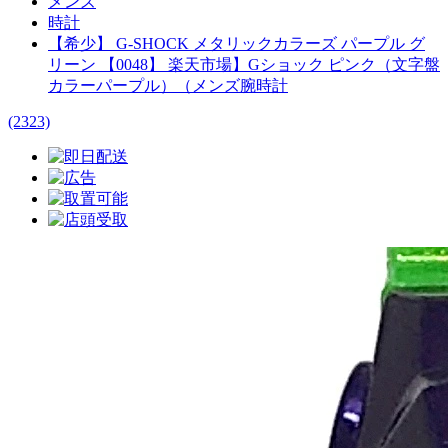
メンズ
時計
【希少】 G-SHOCK メタリックカラーズ パープル グ
リーン 【0048】 楽天市場】Gショック ピンク（文字盤
カラーパープル）（メンズ腕時計
(2323)