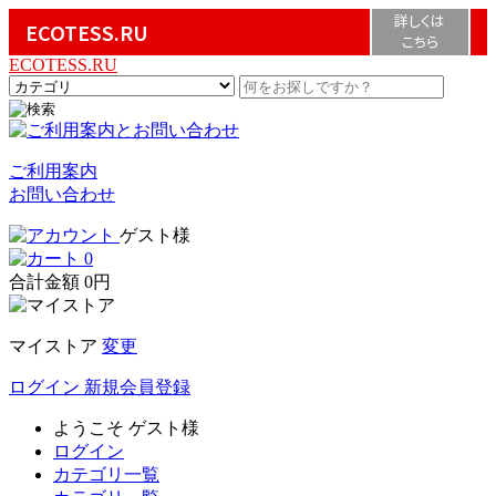
詳しくは
ECOTESS.RU
こちら
ECOTESS.RU
ご利用案内
お問い合わせ
ゲスト様
0
合計金額
0円
マイストア
変更
ログイン
新規会員登録
ようこそ
ゲスト様
ログイン
カテゴリ一覧