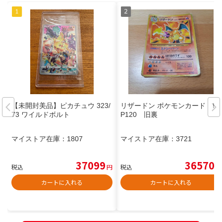
【未開封美品】ピカチュウ 323/
リザードン ポケモンカード H
73 ワイルドボルト
P120 旧裏
マイストア在庫：
1807
マイストア在庫：
3721
37099
36570
税込
円
税込
円
カートに入れる
カートに入れる