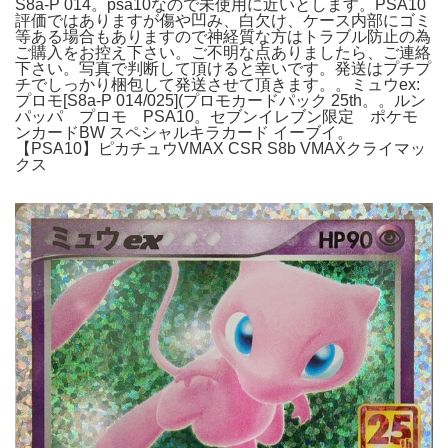
S8a-P 014。psa10なので未使用に近いとします。PSA10
評価ではありますが傷や凹み、白欠け、ケース内部にゴミ
等ある場合もありますので神経質な方はトラブル防止の為
ご購入をお控え下さい。ご不明な点ありましたら、ご連絡
下さい。写真で判断して頂けると幸いです。発送はプチプ
チでしっかり梱包して発送させて頂きます。。ミュウex:
プロモ[S8a-P 014/025](プロモカードパック 25th。。ルン
パッパ プロモ PSA10。セブンイレブン限定 ポケモ
ンカードBW スペシャルキラカード イーブイ。
【PSA10】ピカチュウVMAX CSR S8b VMAXクライマッ
クス