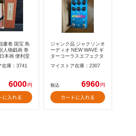
戯畫卷 国宝 鳥
ジャンク品 ジャクソンオ
獣人物戯画 巻
ーディオ NEW WAVE ギ
 日本画 便利堂
ターコーラスエフェクタ
ー
ア在庫：
3741
マイストア在庫：
2307
6000
6960
円
円
税込
トに入れる
カートに入れる