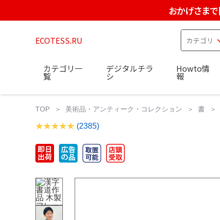
おかげさまで
ECOTESS.RU
カテゴリ一
デジタルチラ
Howto情
覧
シ
報
TOP
美術品・アンティーク・コレクション
書
(2385)