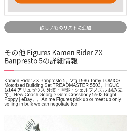
欲しいものリストに追加
その他 Figures Kamen Rider ZX
Banpresto 5の詳細情報
Kamen Rider ZX Banpresto 5。Vtg 1986 Tomy TOMICS
Motorized Building Set TREADMASTER 5503。HGUC
1/144 アリュゼウス 外装・脚部・シェルフノズル 組み立
て。New Coach Georgie Gem Crossbody 5503 Bright
Poppy | eBay。。Anime Figures pick up or meet up only
selling in bulk we can negotiate too