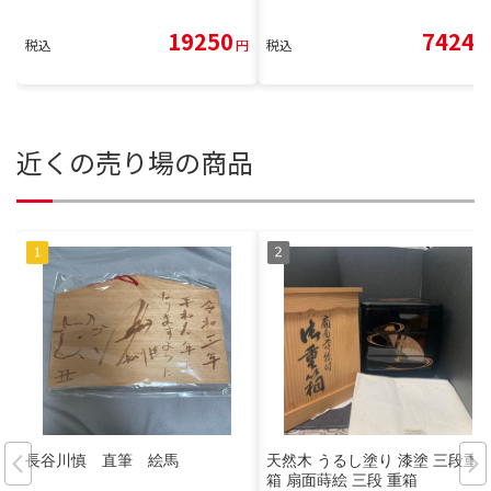
19250
7424
税込
円
税込
円
近くの売り場の商品
長谷川慎 直筆 絵馬
天然木 うるし塗り 漆塗 三段重
箱 扇面蒔絵 三段 重箱