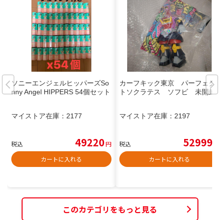
ソニーエンジェルヒッパーズSo
カーフキック東京 パーフェク
nny Angel HIPPERS 54個セット
トソクラテス ソフビ 未開封
マイストア在庫：
2177
マイストア在庫：
2197
49220
52999
税込
円
税込
円
カートに入れる
カートに入れる
このカテゴリをもっと見る