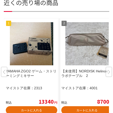
近くの売り場の商品
YAMAHA ZGO2 ゲーム・ストリ
【未使用】NORDISK Helinox コ
ーミングミキサー
ラボテーブル 2
マイストア在庫：
2313
マイストア在庫：
4001
13340
8700
税込
円
税込
円
カートに入れる
カートに入れる