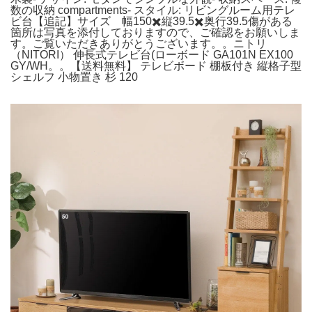
数の収納 compartments- スタイル: リビングルーム用テレ
ビ台【追記】サイズ 幅150✖️縦39.5✖️奥行39.5傷がある
箇所は写真を添付しておりますので、ご確認をお願いしま
す。ご覧いただきありがとうございます。。ニトリ
（NITORI） 伸長式テレビ台(ローボード GA101N EX100
GY/WH。。【送料無料】 テレビボード 棚板付き 縦格子型
シェルフ 小物置き 杉 120