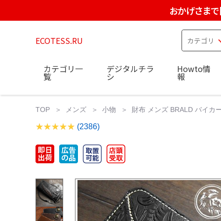
おかげさまで
ECOTESS.RU
カテゴリ一
デジタルチラ
Howto情
覧
シ
報
TOP
メンズ
小物
財布 メンズ BRALD バイカー
(2386)