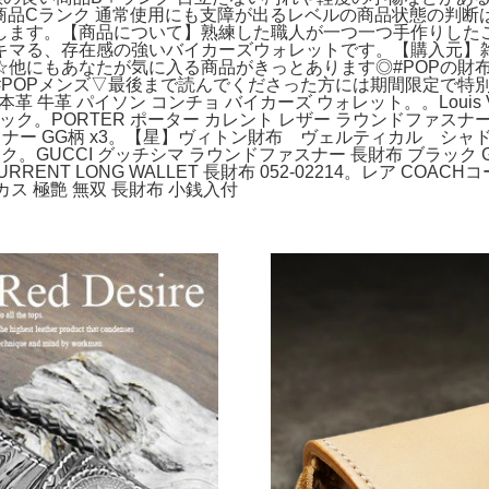
商品Cランク 通常使用にも支障が出るレベルの商品状態の判断
します。【商品について】熟練した職人が一つ一つ手作りした
マる、存在感の強いバイカーズウォレットです。【購入元】雑貨
☆他にもあなたが気に入る商品がきっとあります◎#POPの財
#POPメンズ▽最後まで読んでくださった方には期間限定で特
本革 牛革 パイソン コンチョ バイカーズ ウォレット。。Louis
ORTER ポーター カレント レザー ラウンドファスナー 長財布
ファスナー GG柄 x3。【星】ヴィトン財布 ヴェルティカル 
ラック。GUCCI グッチシマ ラウンドファスナー 長財布 ブラ
ENT LONG WALLET 長財布 052-02214。レア CO
カス 極艶 無双 長財布 小銭入付