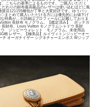
は、こちらの基準によるものです。 ご購入いただく
こだわりの財布最高級品のレザーは使い込むほどに風
店121155梱包が丁寧と大変好評です。ゆうパッ
布◇まとめて購入いただける方には優先的にお値下げ
別な特典が…※詳細はプロフィールに記載しておりま
 Vuitton 長財布 モノグラム。【鑑定済み】 ボッテガ
。Louis Vuitton モノグラムシャドウ 長財
シャドウ ジッピーウォレット モノグラム。未使用品
ック GG柄 レザー。【極美品】ルイヴィトンジッピーオー
ACHコーチ オーガナイザー シグネチャーエンボス Wジップ