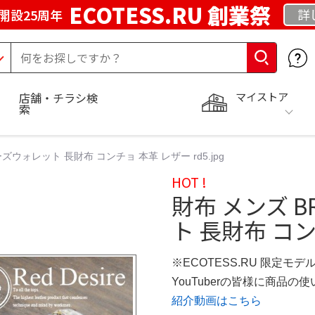
ECOTESS.RU 創業祭
詳
開設25周年
マイストア
店舗・チラシ検
索
ズウォレット 長財布 コンチョ 本革 レザー rd5.jpg
HOT !
財布 メンズ 
ト 長財布 コンチ
※ECOTESS.RU 限定モデ
YouTuberの皆様に商品
紹介動画はこちら