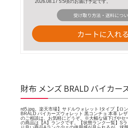
2026.08.17 5:5頃のお届け予定です。
受け取り方法・送料につ
カートに入れ
財布 メンズ BRALD バイカー
rd5.jpg。楽天市場】サドルウォレット Iタイプ
BRALD バイカーズウォレット 黒コンチョ 本革 
のご相談は、お気軽にどうぞ。※大幅な値下げやセールは
の商品は【A】ランクです。【状態ランク一覧】S
り良い商品Aランク少々の使用感が見られるが、状態