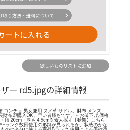
け取り方法・送料について
カートに入れる
欲しいものリストに追加
ー rd5.jpgの詳細情報
 コンチョ 男女兼用 ヌメ革 サドル。財布 メンズ
ト 長財布即購入OK。早い者勝ちです。⇔お値下げ,価格
 20cm・厚さ 4.5cm※素人採寸【状態】こちら
A+ランク数回使用の形跡が見られるが、状態のかな
ものの充分に使える商品Bランク 使用による傷や汚