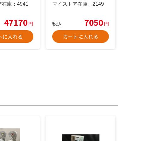
ト M
ア在庫：
4941
マイストア在庫：
2149
47170
7050
円
円
税込
トに入れる
カートに入れる