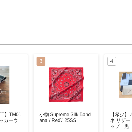
TT】TM01
小物 Supreme Silk Band
【希少】
ラッカーウ
ana \"Red\" 25SS
ネ リザ
ップ 黒