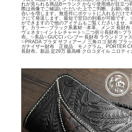
れが見られる商品Bーランク かなり使用感が目立つ
際は画像でご確認いただいた上でご判断、お願い致
合いを増します。無造作にポケットに入れるだけでキ
クにて発送します。最短で翌日の到着が可能です。
ができますので他のアイテムもご覧くださいませ。
す。カラー···ブラック系素材···本革。メンズ 長財布 
ヴェネタ✨イントレチャート✨二つ折り長財布✨ブラック。P
布。✨美品✨GUCCI バンブー 長財布 ラウンド
✨PRADA プラダ サフィアーノ 三角ロゴ 財布 ブ
ガナイザー財布 正規品 モノグラム。PORTER CURR
長財布。新品 定29万 最高峰 クロコダイル ニロティ