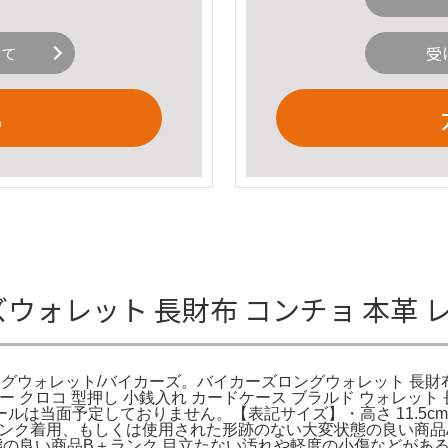
いて
受
る
ズウォレット 長財布 コンチョ 本革 レザ
【ロングウォレット/バイカーズ。バイカーズロングウォレット 長財布
レザー クロコ 型押し 小銭入れ カードケース ブラルド ウォレッ
当面予定しておりません。【表記サイズ】・高さ 11.5cm・幅
ランク着用、もしくは使用された形跡のない大変状態の良い商品
の良い商品B＋ランク 目立たない汚れや軽度の小傷などがある