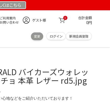
しくは
こちら
合計金額
ご利用案内
0
ゲスト様
0円
お問い合わせ
変更
ログイン
新規会員登録
BRALD バイカーズウォレッ
ョ 本革 レザー rd5.jpg
ル
の使い心地などをご紹介いただいております！