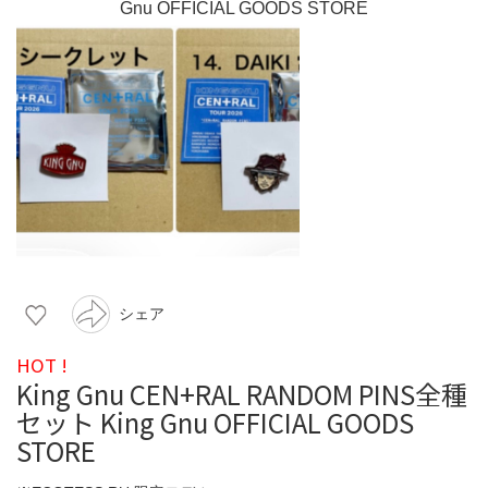
シェア
HOT !
King Gnu CEN+RAL RANDOM PINS全種
セット King Gnu OFFICIAL GOODS
STORE