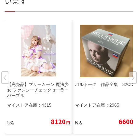
います
【完売品】マリームーン 魔法少
バルトーク 作品全集 32CD
女 ファンシーチェックセーラー
パープル
マイストア在庫：
4315
マイストア在庫：
2965
8120
6600
税込
円
税込
円