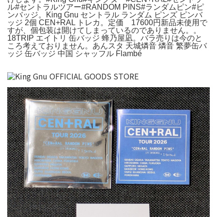
ル#セントラルツアー#RANDOM PINS#ランダムピン#ピ
ンバッジ。King Gnu セントラル ランダム ピンズ ピンバ
ッジ 2個 CEN+RAL トレカ。定価 17600円新品未使用で
すが、個包装は開けてしまっているのでありません。。
18TRIP エイトリ 缶バッジ 蜂乃屋凪。バラ売りは今のと
ころ考えておりません。あんスタ 天城燐音 燐音 繁夢缶バ
ッジ 缶バッジ 中国 シャッフル Flambé