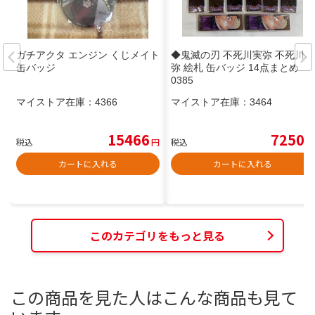
ガチアクタ エンジン くじメイト
◆鬼滅の刃 不死川実弥 不死川玄
缶バッジ
弥 絵札 缶バッジ 14点まとめ 1
0385
マイストア在庫：
4366
マイストア在庫：
3464
15466
7250
税込
円
税込
円
カートに入れる
カートに入れる
このカテゴリをもっと見る
この商品を見た人はこんな商品も見て