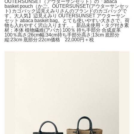
OUTERSUNSET（アウターサンセット）の「abaca
basket pouch（かご。OUTERSUNSET(アウターサンセッ
ト) カゴバック辺見えみりさんのブランドのカゴバッグで
す。大人気】辺見えみり OUTERSUNSET アウターサン
セット abaca basket bag。とても使いやすい大きさで、荷
物も入れやすく沢山入ります。。新品未使用・タグ付き素
材：本体 植物繊維(アバカ) 100％ 持ち手部分 合成皮革
100％高さ:26cm幅:34cm持ち手部分高さ:13cm 底部分
縦:23cm 底部分:22cm価格 22,000円＋税