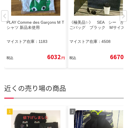
PLAY Comme des Garçons M T
《極美品✨️》 SEA シー か
シャツ 新品未使用
ごバッグ ブラック Mサイズ
マイストア在庫：
1183
マイストア在庫：
4508
6032
6670
税込
円
税込
円
近くの売り場の商品