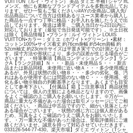
VUITTON（ルイ・ヴィトン） 美品 ダミエ 半袖Tシャツ #L
メンズ。他にも素敵なブランドアイテムを多数出品してお
ります。ぜひ一覧もご覧ください♪#AYの全商品◯購入先/
出品商品について当方は信頼あるリユース業者から購入し
た商品を一点ずつ丁寧に検品・お手入れを施したうえで出
品しております。発送は通常、ご購入当日から2日以内に
対応しております（最短で当日発送可能です）。※土日祝
は除く【商品情報】•ブランド : ルイ ヴィトン LOUIS
VUITTON•カラー：ダミエ（ホワイト×グリーン）•素材：
コットン100%•サイズ着丈 約76cm身幅 約54cm肩幅 約
52cm袖丈 約23cm※サイズは平置き実寸での計測となりま
す。採寸方法や形状により、多少の誤差が生じる場合がご
ざいます。・特筆事項【商品コンディションランク】ラン
クA【ランク詳細】Ｎ・・・新品・未使用品Ｓ・・・新古
品または新品同様、未使用に近い物Ａ・・・多少使用感は
あるが、外見は状態の良い物Ｂ・・・多少の劣化、傷、汚
れはあるが使用するには問題のない物Ｃ・・・使用感、劣
化も多い物※独自の判断基準となります。あくまでも目安
として参考下さい。【付属品】箱【ご注意事項】商品状態
については、個人の主観による検品となりますので、画像
をよくご確認の上ご購入をお願いいたします。※万が一、
商品に重大な不備があった場合は取引メッセージにてご相
談ください。・商品は中古品ですので、細かい見落としが
ある場合がございます。・状態の感じ方には個人差がある
ため、写真をよくご確認のうえご購入をお願いいたしま
す。・万一重大な不備があった場合は、受取評価前にご連
絡くださいませ。誠意を持って対応させていただきます。
033126-544-77-430。楽天市場】ダミエ ヴィトン（Tシャ