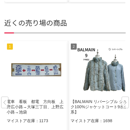
近くの売り場の商品
電車 看板 都電 方向板 上
【BALMAIN リバーシブル シル
野広小路→大塚三丁目、上野広
ク100%ジャケットコート9水色
小路→池袋
系】
マイストア在庫：
1173
マイストア在庫：
1698