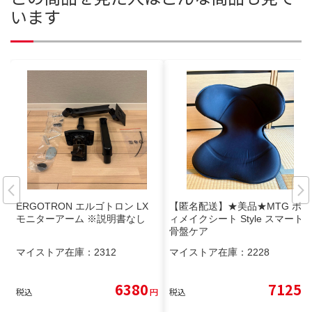
います
ERGOTRON エルゴトロン LX
【匿名配送】★美品★MTG ボデ
モニターアーム ※説明書なし
ィメイクシート Style スマート
骨盤ケア
マイストア在庫：
2312
マイストア在庫：
2228
6380
7125
税込
円
税込
円