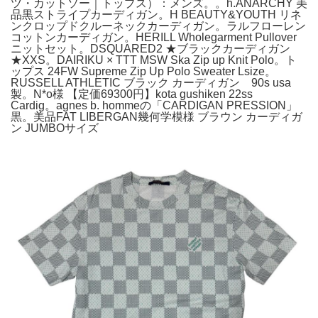
ツ・カットソー｜トップス）：メンズ。。h.ANARCHY 美
品黒ストライプカーディガン。H BEAUTY&YOUTH リネ
ンクロップドクルーネックカーディガン。ラルフローレン
コットンカーディガン。HERILL Wholegarment Pullover
ニットセット。DSQUARED2 ★ブラックカーディガン
★XXS。DAIRIKU × TTT MSW Ska Zip up Knit Polo。ト
ップス 24FW Supreme Zip Up Polo Sweater Lsize。
RUSSELL ATHLETIC ブラック カーディガン 90s usa
製。N*o様 【定価69300円】kota gushiken 22ss
Cardig。agnes b. hommeの「CARDIGAN PRESSION」
黒。美品FAT LIBERGAN幾何学模様 ブラウン カーディガ
ン JUMBOサイズ