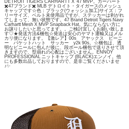
DETROIT TIGERS CARHARTT X '47 MVP。カーハート
✖️47ブランド✖️ MLB デトロイト・タイガースのメッシュ
キャップです☆色：ブラック(ウォッシュ加工)サイズ：フ
リーサイズ、ベルト未使用品ですが、ステッカーは剥がれ
てしまって、無い状態です。47 Brand Detroit Tigers Navy
Carhartt Mesh X MVP Snapback Hat。気にならない方に
お譲りしたいと思ってます。。ご検討宜しくお願い致しま
す♡★発送方法&梱包☆発送は安心のヤマト運輸又はメル
カリ便になります。【激レア】00s アヤックス ビーニ
ー バケットハット サッカー y2k 90s。☆梱包は、透
明なビニールに包んだ後に、段ボール梱包で送りさせて頂
きますので、型崩れの心配はございません。ENNOY
PROFESSIONAL ニットキャップ (BLACK)エンノイ。他
にも多数出品しておりますので、是非ご覧くださいませ
♪✨