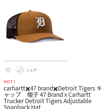
シェア
HOT !
carhartt✖️47 brand✖️Detroit Tigers キ
ャップ 帽子 47 Brand x Carhartt
Trucker Detroit Tigers Adjustable
Snapback Hat