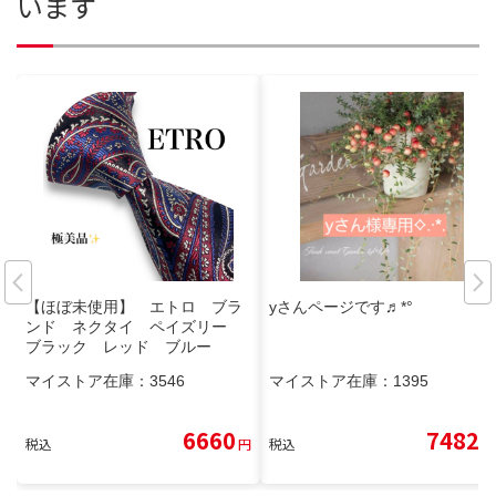
います
【ほぼ未使用】 エトロ ブラ
yさんページです♬*°
ンド ネクタイ ペイズリー
ブラック レッド ブルー
マイストア在庫：
3546
マイストア在庫：
1395
6660
7482
税込
円
税込
円