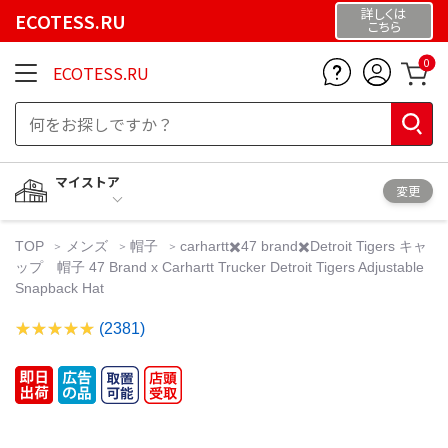
詳しくは
ECOTESS.RU
こちら
0
ECOTESS.RU
マイストア
変更
TOP
メンズ
帽子
carhartt✖️47 brand✖️Detroit Tigers キャ
ップ 帽子 47 Brand x Carhartt Trucker Detroit Tigers Adjustable
Snapback Hat
(2381)