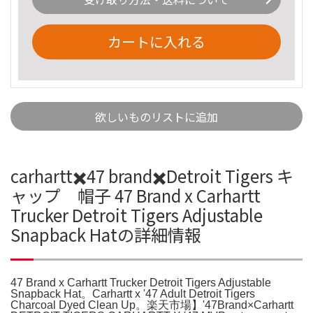
カートに入れる
欲しいものリストに追加
carhartt✖️47 brand✖️Detroit Tigers キ
ャップ 帽子 47 Brand x Carhartt
Trucker Detroit Tigers Adjustable
Snapback Hatの詳細情報
47 Brand x Carhartt Trucker Detroit Tigers Adjustable
Snapback Hat。Carhartt x '47 Adult Detroit Tigers
Charcoal Dyed Clean Up。楽天市場】'47Brand×Carhartt