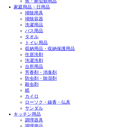
魚・爬虫類用品
家庭用品・日用品
掃除用具
掃除容器
洗濯用品
バス用品
タオル
トイレ用品
収納用品・収納保護用品
住居洗剤
洗濯洗剤
台所用品
芳香剤・消臭剤
防虫剤・除湿剤
殺虫剤
紙
カイロ
ローソク・線香・仏具
サンダル
キッチン用品
調理器具
調理用品