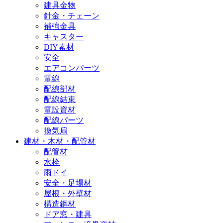
建具金物
針金・チェーン
補強金具
キャスター
DIY素材
安全
エアコンパーツ
電線
配線部材
配線結束
電設資材
配線パーツ
換気扇
建材・木材・配管材
配管材
水栓
雨ドイ
安全・足場材
屋根・外壁材
構造鋼材
ドア窓・建具