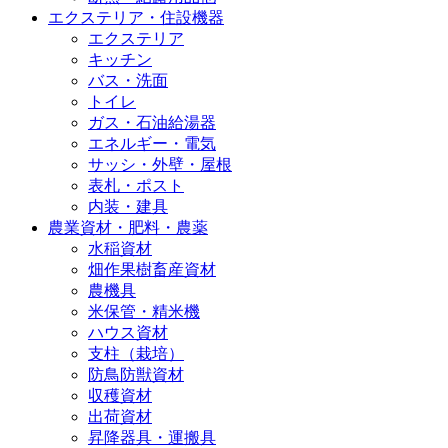
エクステリア・住設機器
エクステリア
キッチン
バス・洗面
トイレ
ガス・石油給湯器
エネルギー・電気
サッシ・外壁・屋根
表札・ポスト
内装・建具
農業資材・肥料・農薬
水稲資材
畑作果樹畜産資材
農機具
米保管・精米機
ハウス資材
支柱（栽培）
防鳥防獣資材
収穫資材
出荷資材
昇降器具・運搬具