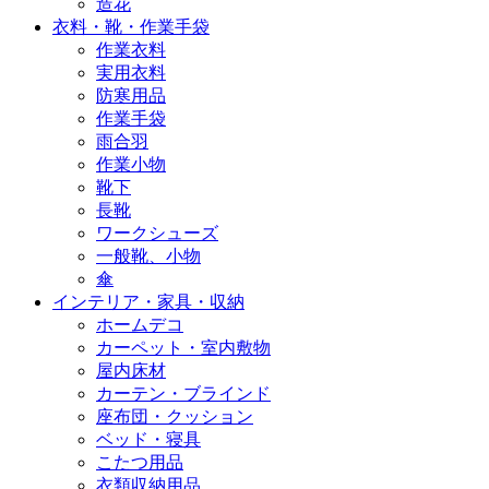
造花
衣料・靴・作業手袋
作業衣料
実用衣料
防寒用品
作業手袋
雨合羽
作業小物
靴下
長靴
ワークシューズ
一般靴、小物
傘
インテリア・家具・収納
ホームデコ
カーペット・室内敷物
屋内床材
カーテン・ブラインド
座布団・クッション
ベッド・寝具
こたつ用品
衣類収納用品