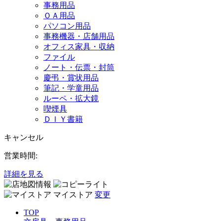
事務用品
ＯＡ用品
パソコン用品
事務機器・店舗用品
オフィス家具・収納
ファイル
ノート・伝票・封筒
慶弔・賞状用品
筆記・学童用品
ルーペ・拡大鏡
喫煙具
ＤＩＹ書籍
キャンセル
営業時間:
詳細を見る
マイストア
変更
TOP