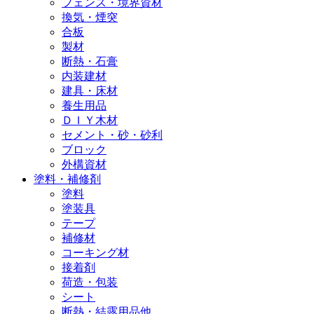
フェンス・境界資材
換気・煙突
合板
製材
断熱・石膏
内装建材
建具・床材
養生用品
ＤＩＹ木材
セメント・砂・砂利
ブロック
外構資材
塗料・補修剤
塗料
塗装具
テープ
補修材
コーキング材
接着剤
荷造・包装
シート
断熱・結露用品他