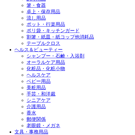
箸・食器
卓上・保存用品
流し用品
ポット・行楽用品
ポリ袋・キッチンガード
割箸・紙皿・紙コップ他消耗品
テーブルクロス
ヘルス＆ビューティー
シャンプー・石鹸・入浴剤
オーラルケア用品
化粧品・化粧小物
ヘルスケア
ベビー用品
美粧用品
手芸・和洋裁
シニアケア
介護用品
香水
郵便関係
老眼鏡・メガネ
文具・事務用品