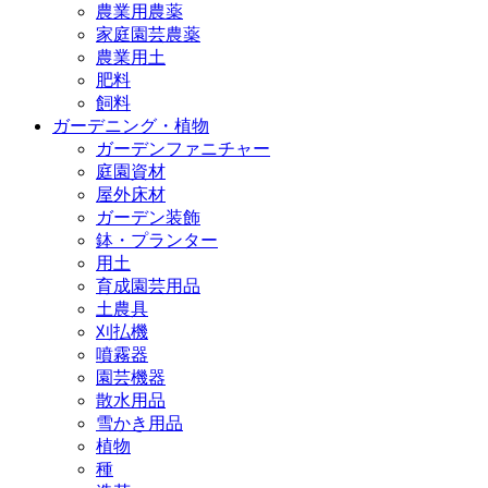
農業用農薬
家庭園芸農薬
農業用土
肥料
飼料
ガーデニング・植物
ガーデンファニチャー
庭園資材
屋外床材
ガーデン装飾
鉢・プランター
用土
育成園芸用品
土農具
刈払機
噴霧器
園芸機器
散水用品
雪かき用品
植物
種