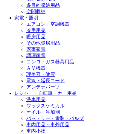
多目的収納用品
空間収納
家電・照明
エアコン・空調機器
冷房用品
暖房用品
その他暖房用品
家事家電
調理家電
コンロ・ガス器具用品
ＡＶ機器
理美容・健康
電線・延長コード
アンテナパーツ
レジャー・自転車・カー用品
洗車用品
ワックスケミカル
オイル・添加剤
バッテリー・電装・バルブ
車内用品・車外用品
車内小物