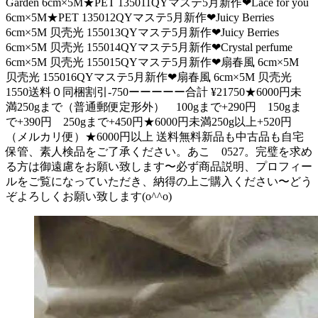
Garden 6cm×5M★PET 135011QYマステ5月新作❤Lace for you
6cm×5M★PET 135012QYマステ5月新作❤Juicy Berries
6cm×5M 贝壳光 155013QYマステ5月新作❤Juicy Berries
6cm×5M 贝壳光 155014QYマステ5月新作❤Crystal perfume
6cm×5M 贝壳光 155015QYマステ5月新作❤扇春風 6cm×5M
贝壳光 155016QYマステ5月新作❤扇春風 6cm×5M 贝壳光
1550送料０同梱割引-750ーーーーー合計 ¥21750★6000円未
満250gまで（普通郵便定形外） 100gまで+290円 150gま
で+390円 250gまで+450円★6000円未満250g以上+520円
（メルカリ便）★6000円以上 送料無料新品も中古品も自宅
保管、素人検品をご了承ください。あこ 0527。完璧を求め
る方は御遠慮をお願い致します〜必ず商品説明、プロフィー
ルをご覧になっていただき、納得の上ご購入ください〜どう
ぞよろしくお願い致します(o^^o)