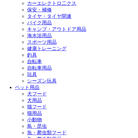
カーエレクトロ二クス
保安・補修
タイヤ・タイヤ関連
バイク用品
キャンプ・アウトドア用品
海水浴用品
スポーツ用品
健康トレーニング
釣具
自転車
自転車用品
玩具
シーズン玩具
ペット用品
犬フード
犬用品
猫フード
猫用品
小動物
鳥・昆虫
魚・爬虫類フード