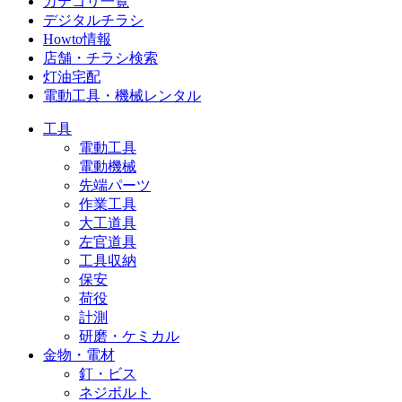
カテゴリ一覧
デジタルチラシ
Howto情報
店舗・チラシ検索
灯油宅配
電動工具・機械レンタル
工具
電動工具
電動機械
先端パーツ
作業工具
大工道具
左官道具
工具収納
保安
荷役
計測
研磨・ケミカル
金物・電材
釘・ビス
ネジボルト