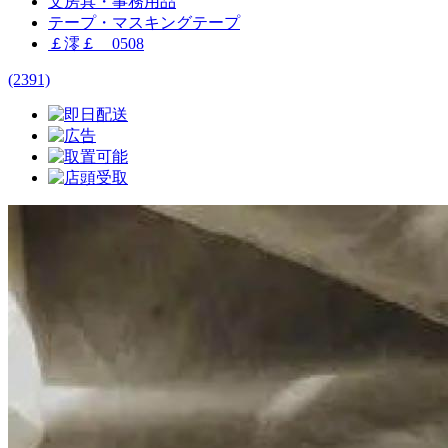
文房具・事務用品
テープ・マスキングテープ
￡澪￡ 0508
(2391)