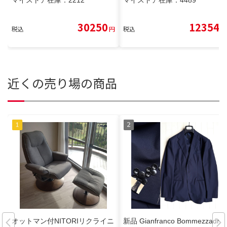
30250
12354
税込
円
税込
円
近くの売り場の商品
オットマン付NITORIリクライニ
新品 Gianfranco Bommezzadri