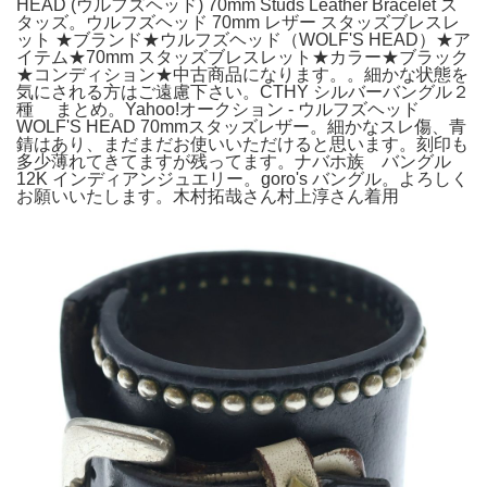
HEAD (ウルフズヘッド) 70mm Studs Leather Bracelet ス
タッズ。ウルフズヘッド 70mm レザー スタッズブレスレ
ット ★ブランド★ウルフズヘッド（WOLF'S HEAD）★ア
イテム★70mm スタッズブレスレット★カラー★ブラック
★コンディション★中古商品になります。。細かな状態を
気にされる方はご遠慮下さい。CTHY シルバーバングル２
種 まとめ。Yahoo!オークション - ウルフズヘッド
WOLF'S HEAD 70mmスタッズレザー。細かなスレ傷、青
錆はあり、まだまだお使いいただけると思います。刻印も
多少薄れてきてますが残ってます。ナバホ族 バングル
12K インディアンジュエリー。goro's バングル。よろしく
お願いいたします。木村拓哉さん村上淳さん着用