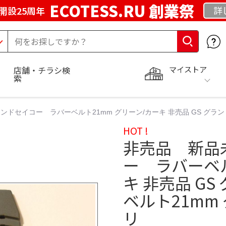
ECOTESS.RU 創業祭
詳
開設25周年
マイストア
店舗・チラシ検
索
ドセイコー ラバーベルト21mm グリーン/カーキ 非売品 GS グランド
HOT !
非売品 新品
ー ラバーベル
キ 非売品 G
ベルト21mm 
リ