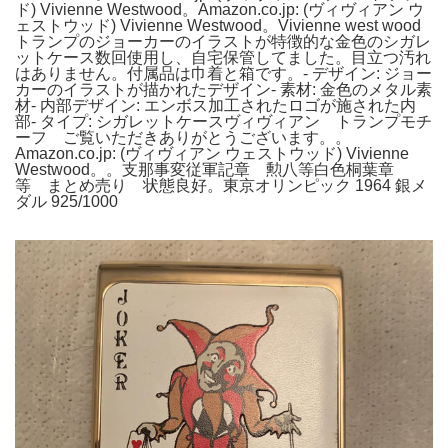
ド) Vivienne Westwood。Amazon.co.jp: (ヴィヴィアン ウ
ェストウッド) Vivienne Westwood。Vivienne west wood
トランプのジョーカーのイラストが特徴的な金色のシガレ
ットケース数回使用し、自宅保管してました。目立つ汚れ
はありません。付属品は巾着と箱です。- デザイン: ジョー
カーのイラストが描かれたデザイン- 素材: 金色のメタル素
材- 内部デザイン: エンボス加工されたロゴが施された内
部- タイプ: シガレットケースヴィヴィアン トランプモチ
ーフ ご覧いただきありがとうございます。。
Amazon.co.jp: (ヴィヴィアン ウェストウッド) Vivienne
Westwood。。支那事変従軍記章 勲八等白色桐葉章
等 まとめ売り 状態良好。東京オリンピック 1964 銀メ
ダル 925/1000