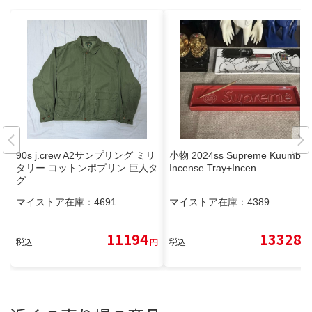
90s j.crew A2サンプリング ミリ
小物 2024ss Supreme Kuumba
タリー コットンポプリン 巨人タ
Incense Tray+Incen
グ
マイストア在庫：
4691
マイストア在庫：
4389
11194
13328
税込
円
税込
円