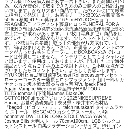
ラブル防止の為購入前に必ず一言下さい。また高額取引の
為、双方が安心して取引できる方のみご購入のご検討お願
い致します。かなり大きい商品です。たのメル便にて厳重
に梱包して発送します。お墓モチーフのBOXのみ販売高さ
50.6cm横幅 41.5cm奥行き 16.5cmHYUKOHヒョゴ
FRAGMENT フラグメント藤原ヒロシFUNERAL FOR A
FRIEND 韓国のみ発売の国内未流通品新品未使用箱上部の
左上に一部破れがあります。（7枚目写真参照）商品を止
めていたテープの跡があります。少しベトベトしていま
す。（8枚目写真参照）取っ手の部分が片方取れていま
す。箱はおまけとお考え下さい。正規品フラグメントのマ
ークが入ったお墓をモチーフにしたBOXBOXのみでレコ
ードは付属していません。インテリアとしてもオシャレだ
と思います。使用はしておりませんが、開封した上で海外
製品という点もご了承の上ご検討下さい。ご不明な点がご
ざいましたらコメント下さい。よろしくお願いします。
HYUKOHヒョゴ落日飛車Sunset Rollercoasterサンセット
ローラーコースター藤原ヒロシフラグメント山口一郎サカ
ナクション坂本慎太郎ゆらゆら帝国Vulfpeck Fred
Again..Vampire Weekend 青葉市子HAIMFOUR
TETSuchmos山下達郎James BlakeOK
GOTYCHOFujirockフジロック2025NIKESUPREME
Sacai。お墓の基礎知識｜奈良県・桜井市の石材店
『begod（ビゴッド）』。。taich murakami タイチムラカ
ミ ストール。BEGG×CO カシミアストール。小物
nonnative DWELLER LONG STOLE W/CA YARN。
Joshua Ellis 大判ストール 70cm×190cm。LGB シルクコ
ットンストール 白黒グラデーション Fサイズ。RRL イン