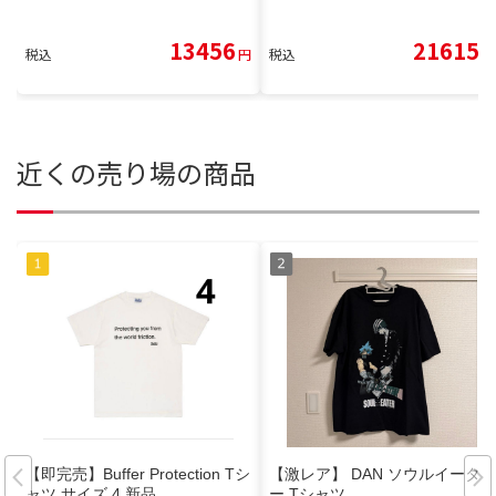
13456
21615
税込
円
税込
円
近くの売り場の商品
【即完売】Buffer Protection Tシ
【激レア】 DAN ソウルイータ
ャツ サイズ 4 新品
ー Tシャツ