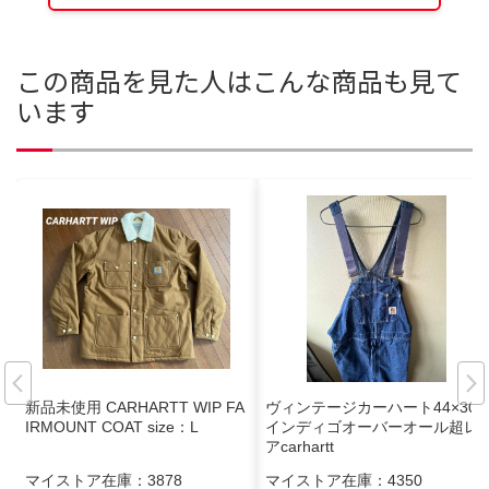
この商品を見た人はこんな商品も見て
います
新品未使用 CARHARTT WIP FA
ヴィンテージカーハート44×30
IRMOUNT COAT size：L
インディゴオーバーオール超レ
アcarhartt
マイストア在庫：
3878
マイストア在庫：
4350