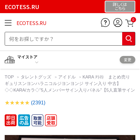
詳しくは
ECOTESS.RU
こちら
0
ECOTESS.RU
マイストア
変更
TOP
タレントグッズ
アイドル
KARA 카라 まとめ売り
ギュリスンヨンハラニコルジヨンヨンジ サイン入り 中古】
◇◇KARA/カラ◇”5人メンバーサイン入りパネル”【5人直筆サイン
(2391)