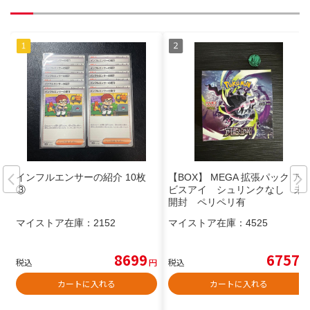
インフルエンサーの紹介 10枚
【BOX】 MEGA 拡張パック ア
③
ビスアイ シュリンクなし 未
開封 ペリペリ有
マイストア在庫：
2152
マイストア在庫：
4525
8699
6757
税込
円
税込
円
カートに入れる
カートに入れる