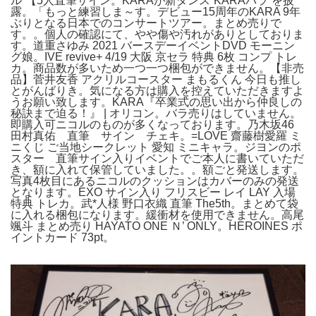
ル”【5人直筆サイン。KARAが新ダンス“KARAパラ”を披
露。「もっと練習しま～す。デビュー15周年のKARA 9年
ぶりとなる日本でのコンサートツアー。まとめ売りで
す。。個人の確認にて、やや傷や汚れがありとしておりま
す。道重さゆみ 2021 バースデーイベントDVD モーニン
グ娘。IVE revive+ 4/19 大阪 京セラ 特典 6枚 コンプ トレ
カ。商品数が多いため一つ一つ梱包ができません。【非売
品】菅井友香 アクリルコースター まもるくん 今日も推し
とがんばりき。気になる方は購入を控えていただきますよ
うお願い致します。KARA『卒業式の思い出から仲良しの
秘訣まで迫る！』 | オリコン。バラ売りはしていません。
即購入可ニコルのものが多くなっております。乃木坂46
田村真佑 直筆 サイン チェキ。=LOVE 齋藤樹愛羅 ミ
ニくじ ご当地シークレット 愛知 ミニキャラ。ジヨンのポ
スター 直筆サイン入りイベントでご本人に書いていただ
き、額に入れて保管していました。。額ごと発送します。
写真4枚目にあるニコルのクッションはカバーのみの発送
となります。EXO サイン入り フリスビー レイ LAY 入場
特典 トレカ。武*人様 野口衣織 直筆 The5th。まとめて袋
に入れる梱包になります。緩衝材を使用できません。高尾
颯斗 まとめ売り HAYATO ONE Ｎ’ ONLY。HEROINES ポ
イントカード 73pt。