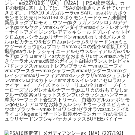
ンシーex(227/193)［MA］【M2A】｜PSA鑑定済み。カー
ドの状態に関しましては、PSAの評価通りとさせていただ
きます。。PSA10 メガガルーラex SAR。psaポケカポケ
モンまとめ売りPSA10BOXポケモンカードゲーム未開封
新品タッグプロモミュウツーgxクワガノンvシロナsrデデ
ンネgxマルヤクデvmaxムゲンダイナvmaxインテレオンサ
ーナイトアメイジングレアデッキシールドプレイマットゼ
クロムgxレシラムgxリザードンvmaxルカリオ&メルメタ
ルgxピカチュウ&ゼクロムgxレシラム&リザードンgxミュ
ウツー&ミュウgxカプコケコvmaxボスの指令sr溶接工sr引
退品psaウルトラシャイニーアルセウス&ディアルガ&パル
キアgxフウロsrマリィsr大きなおまもりurオスvmaxいちげ
きウーラオスvmax漆黒のガイスト白銀のランスセレビィv
バドレックスvmaxカトレアsrブラッキーvmaxエーフィ
vmaxブースターvmaxシャワーズvmaxサンダースvmaxグ
レイシアvmaxリーフィアvmaxレックウザvmaxジュラルド
ンvmaxシロナ&カトレアsrマオ&スイレンsrアセロラsrフ
ァイヤーvイーブイズセットリーリエの全力srイーブイヒ
ーローズソルガレオ&ルナアーラgxエリカのおもてなしsr
ブルーの探索srリセットスタンプurクラッシュハンマーur
摩天パーフェクト蒼空ストリーム 白熱のアルカナポケモ
ンgoセレナアロマなお姉さんレンゲキウーラオスピカチュ
ウchrブラッキーvmax hrヨワシchrゼラオラvcsrエンテイ&
ライコウlegendリザードン旧裏ポケモンカードnの覚悟ミ
ュウリザードンフシギバナカメックスBUYEEバイイー