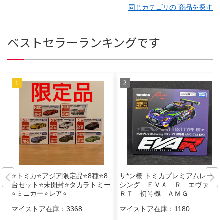
同じカテゴリの 商品を探す
ベストセラーランキングです
⭐️トミカ⭐️アジア限定品⭐️8種⭐️8
サ*ン様 トミカプレミアムレー
台セット⭐️未開封⭐️タカラトミー
シング ＥＶＡ Ｒ エヴァ
⭐️ミニカー⭐️レア⭐️
ＲＴ 初号機 ＡＭＧ
マイストア在庫：
3368
マイストア在庫：
1180