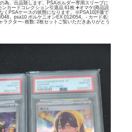
ョン整理の為、出品致します。PSAホルダー専用スリーブに
ンカードコレクション引退品 61枚 ➕オマケ(商品説
くPSAケースの状態になります。※PSA10評価で
psa10 ボルケニオンEX 012/054。- カード名:
メキャラクター- 枚数: 2枚セットご覧いただきありがとう