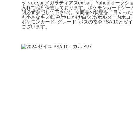
ットex sar メガラティアスex sar。Yahoo
入れて暗所保管しております。ポケモンカードゲーム 
明必ず参照して下さい)。※商品の状態を「目立った
も小さなキズ/凹み/ホロかけ/白欠け/ホルダー内ホコリ等あ
ポケモンカード- グレード: ボスの指令PSA 10とゼ
ございます。