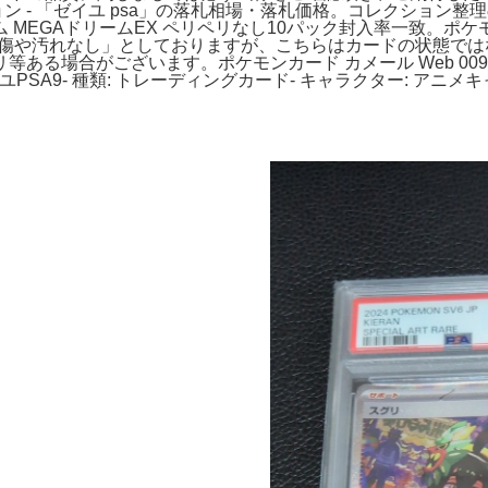
!オークション - 「ゼイユ psa」の落札相場・落札価格。コレクシ
MEGAドリームEX ペリペリなし10パック封入率一致。ポケモ
傷や汚れなし」としておりますが、こちらはカードの状態ではな
る場合がございます。ポケモンカード カメール Web 009/048。
イユPSA9- 種類: トレーディングカード- キャラクター: アニ