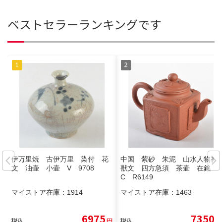
ベストセラーランキングです
伊万里焼 古伊万里 染付 花
中国 紫砂 朱泥 山水人物神
文 油壷 小壷 V 9708
獣文 四方急須 茶壷 在銘
C R6149
マイストア在庫：
1914
マイストア在庫：
1463
6975
7350
税込
円
税込
円