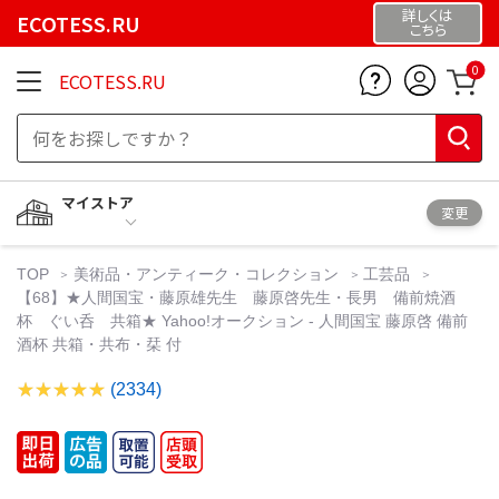
詳しくは
ECOTESS.RU
こちら
0
ECOTESS.RU
マイストア
変更
TOP
美術品・アンティーク・コレクション
工芸品
【68】★人間国宝・藤原雄先生 藤原啓先生・長男 備前焼酒
杯 ぐい呑 共箱★ Yahoo!オークション - 人間国宝 藤原啓 備前
酒杯 共箱・共布・栞 付
(2334)