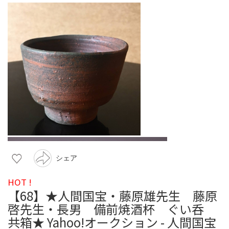
シェア
HOT !
【68】★人間国宝・藤原雄先生 藤原
啓先生・長男 備前焼酒杯 ぐい呑
共箱★ Yahoo!オークション - 人間国宝