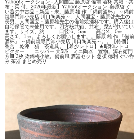
Yahoo!オークション - 人間国宝 藤原啓 備前 酒杯 共箱・共
布・栞 付。2026年最新】Yahoo!オークション -藤原啓 ぐ
い呑の中古品・新品・未。藤原 雄 作 「備前酒杯」 ～備前
焼専門卸小売店 川口陶楽苑～。人間国宝・藤原啓先生の
長男。人間国宝・藤原雄先生の備前焼酒杯です。購入後は
自宅保管で未使用です。四方桟共箱、共布、栞が付いてい
ます。サイズ、約 口径:6、5㎝ 高台:4、0㎝
高さ:6、1㎝。よろしくお願いします。。藤原 雄 作 「備前
酒杯」 ～備前焼専門卸小売店 川口陶楽苑～。。【特価】
香合 乾漆 猫 茶道具。【希少レトロ】★昭和レトロ
ビクター ニッパー 犬5匹 ミニ陶器 置物。源右衛門
方皿 3枚 染錦梅小紋。備前風 酒器セット 急須 徳利 ぐい呑
み 茶器 まとめ売り