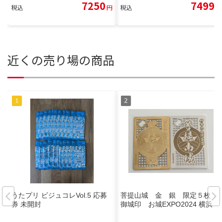
7250
7499
税込
円
税込
円
近くの売り場の商品
うたプリ ビジュコレVol.5 応募
菩提山城 金 銀 限定５枚
券 未開封
御城印 お城EXPO2024 横浜