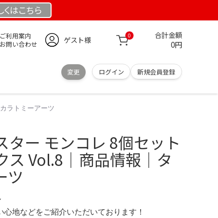
しくは
こちら
合計金額
ご利用案内
0
ゲスト様
0円
お問い合わせ
変更
ログイン
新規会員登録
｜タカラトミーアーツ
ター モンコレ 8個セット
ス Vol.8｜商品情報｜タ
ーツ
ル
の使い心地などをご紹介いただいております！