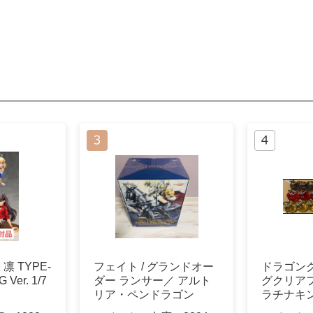
凛 TYPE-
フェイト / グランドオー
ドラゴン
Ver. 1/7
ダー ランサー／ アルト
グクリア
リア・ペンドラゴン
ラチナキ
21点セッ