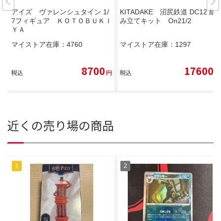
アイズ ヴァレンシュタイン 1/
KITADAKE 沼尻鉄道 DC12 組
7フィギュア ＫＯＴＯＢＵＫＩ
み立てキット On21/2
ＹＡ
マイストア在庫：
4760
マイストア在庫：
1297
8700
17600
税込
円
税込
円
近くの売り場の商品