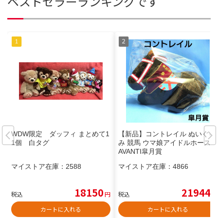
ベストセラーランキングです
WDW限定 ダッフィ まとめて1
【新品】コントレイル ぬいぐる
1個 白タグ
み 競馬 ウマ娘アイドルホース馬
AVANTI皐月賞
マイストア在庫：
2588
マイストア在庫：
4866
18150
21944
税込
円
税込
円
カートに入れる
カートに入れる