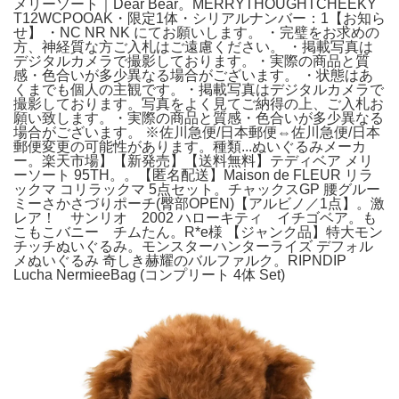
メリーソート｜Dear Bear。MERRYTHOUGHTCHEEKY
T12WCPOOAK・限定1体・シリアルナンバー：1【お知ら
せ】 ・NC NR NK にてお願いします。 ・完璧をお求めの
方、神経質な方ご入札はご遠慮ください。 ・掲載写真は
デジタルカメラで撮影しております。・実際の商品と質
感・色合いが多少異なる場合がございます。 ・状態はあ
くまでも個人の主観です。・掲載写真はデジタルカメラで
撮影しております。写真をよく見てご納得の上、ご入札お
願い致します。・実際の商品と質感・色合いが多少異なる
場合がございます。 ※佐川急便/日本郵便⇔佐川急便/日本
郵便変更の可能性があります。種類...ぬいぐるみメーカ
ー。楽天市場】【新発売】【送料無料】テディベア メリ
ーソート 95TH。。【匿名配送】Maison de FLEUR リラ
ックマ コリラックマ 5点セット。チャックスGP 腰グルー
ミーさかさづりポーチ(臀部OPEN)【アルビノ／1点】。激
レア！ サンリオ 2002 ハローキティ イチゴベア。も
こもこバニー チムたん。R*e様 【ジャンク品】特大モン
チッチぬいぐるみ。モンスターハンターライズ デフォル
メぬいぐるみ 奇しき赫耀のバルファルク。RIPNDIP
Lucha NermieeBag (コンプリート 4体 Set)