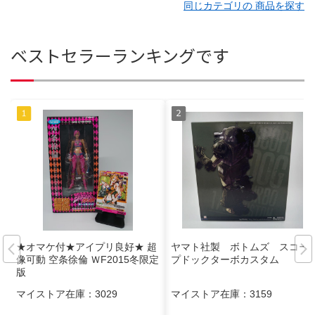
同じカテゴリの 商品を探す
ベストセラーランキングです
★オマケ付★アイプリ良好★ 超
ヤマト社製 ボトムズ スコー
像可動 空条徐倫 ＷF2015冬限定
プドックターボカスタム
版
マイストア在庫：
3029
マイストア在庫：
3159