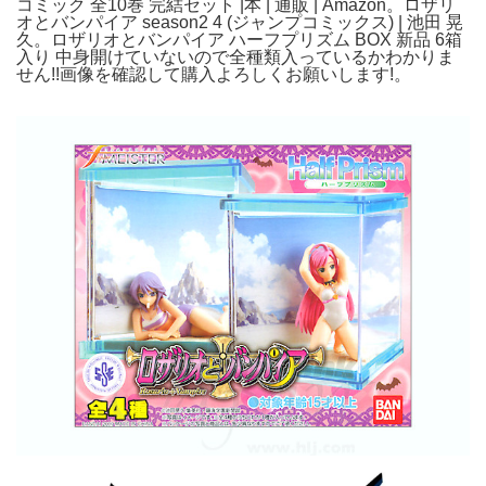
コミック 全10巻 完結セット |本 | 通販 | Amazon。ロザリ
オとバンパイア season2 4 (ジャンプコミックス) | 池田 晃
久。ロザリオとバンパイア ハーフプリズム BOX 新品 6箱
入り 中身開けていないので全種類入っているかわかりま
せん!!画像を確認して購入よろしくお願いします!。