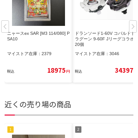
ニャースex SAR [M3 114/080] P
ドランソード1-60V コバルトド
SA10
ラグーン 9-60F Jリーグコラボ
20個
マイストア在庫：
2379
マイストア在庫：
3046
18975
34397
税込
円
税込
円
近くの売り場の商品