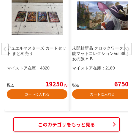
デュエルマスターズ カードセッ
未開封新品 クロックワークス 万
ト まとめ売り
能マットコレクションVol.88 魔
女の旅々 B
マイストア在庫：
4820
マイストア在庫：
2189
19250
6750
税込
円
税込
円
カートに入れる
カートに入れる
このカテゴリをもっと見る