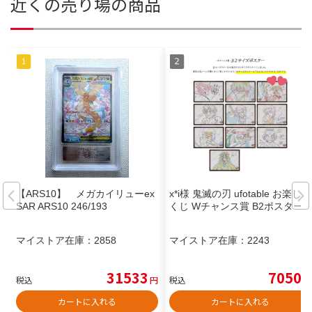
近くの売り場の商品
【ARS10】 メガカイリューex
x*i様 鬼滅の刃 ufotable お楽しみ
SAR ARS10 246/193
くじ Wチャンス賞 B2ポスター
マイストア在庫：
2858
マイストア在庫：
2243
31533
7050
税込
円
税込
円
カートに入れる
カートに入れる