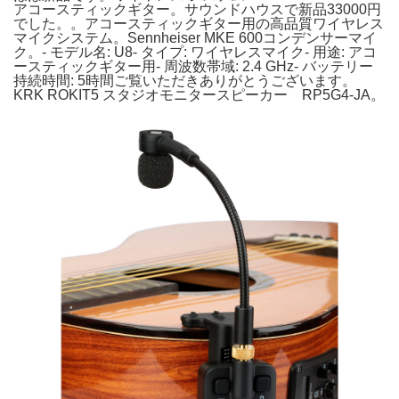
アコースティックギター。サウンドハウスで新品33000円
でした。。アコースティックギター用の高品質ワイヤレス
マイクシステム。Sennheiser MKE 600コンデンサーマイ
ク。- モデル名: U8- タイプ: ワイヤレスマイク- 用途: アコ
ースティックギター用- 周波数帯域: 2.4 GHz- バッテリー
持続時間: 5時間ご覧いただきありがとうございます。
KRK ROKIT5 スタジオモニタースピーカー RP5G4-JA。