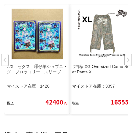
Z/X ゼクス 囁仔羊シュブニ・
タ*)様 XG Oversized Camo Swe
グ ブロッコリー スリーブ
at Pants XL
マイストア在庫：
1420
マイストア在庫：
3397
42400
16555
税込
円
税込
円