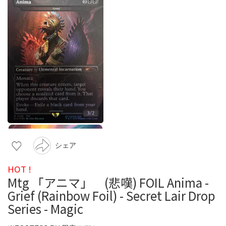
シェア
HOT !
Mtg 「アニマ」 (悲嘆) FOIL Anima -
Grief (Rainbow Foil) - Secret Lair Drop
Series - Magic