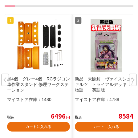
黒4個 グレー4個 RCラジコン
新品 未開封 ヴァイスシュヴ
車作業スタンド 修理ワークステ
ァルツ トライアルデッキ 化
ーション
物語 英語版
マイストア在庫：
1480
マイストア在庫：
4788
6496
8584
税込
円
税込
円
カートに入れる
カートに入れる