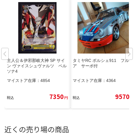
主人公＆伊邪那岐大神 SP サイ
タミヤRC ポルシェ911 フルベ
ン ヴァイスシュヴァルツ ペル
ア サーボ付
ソナ4
マイストア在庫：
4854
マイストア在庫：
4364
7350
9570
税込
円
税込
円
近くの売り場の商品