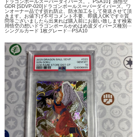
ドラゴンボールスーパーダイバーズ。。PSA10】孫悟空
GDR [SDVP-020]ドラゴンボールスーパーダイバーズ。ワ
ンオーナー品です折れ防止、防水加工をして発送させて頂
きます。お値下げ不可コメント不要、即購入OKです※質
問等ございましたら出来れば購入前にお願い致します検索
用悟空の想いドラゴンボールかめはめ波ダイバーズ種別···
シングルカード 1枚グレード···PSA10