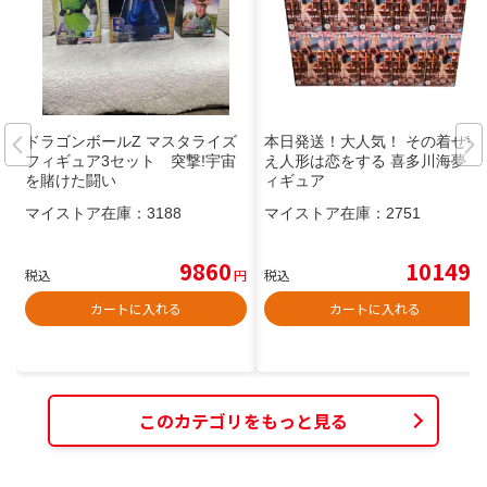
ドラゴンボールZ マスタライズ
本日発送！大人気！ その着せ替
フィギュア3セット 突撃!宇宙
え人形は恋をする 喜多川海夢 フ
を賭けた闘い
ィギュア
マイストア在庫：
3188
マイストア在庫：
2751
9860
10149
税込
円
税込
円
カートに入れる
カートに入れる
このカテゴリをもっと見る