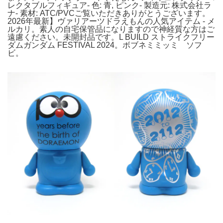
レクタブルフィギュア- 色: 青, ピンク- 製造元: 株式会社ラ
ナ- 素材: ATC/PVCご覧いただきありがとうございます。
2026年最新】ヴァリアーツドラえもんの人気アイテム - メ
ルカリ。素人の自宅保管品になりますので神経質な方はご
遠慮ください。未開封品です。L BUILD ストライクフリー
ダムガンダム FESTIVAL 2024。ボブネミミッミ ソフ
ビ。