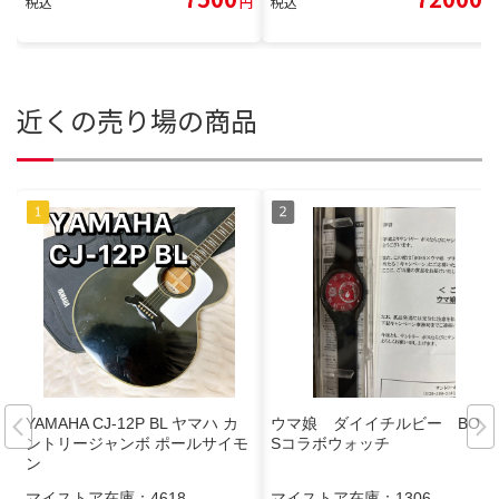
税込
円
税込
円
近くの売り場の商品
YAMAHA CJ-12P BL ヤマハ カ
ウマ娘 ダイイチルビー BOS
ントリージャンボ ポールサイモ
Sコラボウォッチ
ン
マイストア在庫：
4618
マイストア在庫：
1306