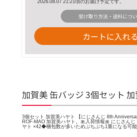
2026.08.07 21:21頃のお届け予定です。
受け取り方法・送料につ
カートに入れ
加賀美 缶バッジ 3個セット 加賀
3個セット 加賀美ハヤト 【にじさんじ 8th Annivers
ROF-MAO 加賀美ハヤト。🎀入荷情報🎀 にじさんじ 【V
ヤト ×42◆梱包数が多いためぷちぷち1重になる可