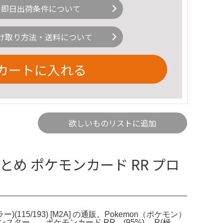
即日出荷条件について
け取り方法・送料について
カートに入れる
欲しいものリストに追加
とめ ポケモンカード RR プロ
5/193) [M2A] の通販。Pokemon（ポケモン）
ラゴンスター。。ポケモンカード RR (95%) R(極