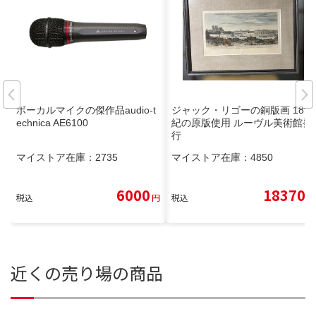
ボーカルマイクの傑作品audio-t
ジャック・リゴーの銅版画 18世
echnica AE6100
紀の原版使用 ルーヴル美術館発
行
マイストア在庫：
2735
マイストア在庫：
4850
6000
18370
税込
円
税込
円
近くの売り場の商品