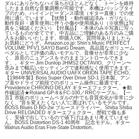
ダルにありがちなハイ落ちがほとんどなく、トーンを維持
したまま自然な音量調整が可能です。本機はパッシブタイ
プのため、ハイインピーダンス環境（ギター直後）での使
用に適しています。【状態】・動作確認済み・ガリなし、
動作良好・通常使用に伴う小傷や使用感あり（※状態は写
真をご確認ください）【付属品】・本体のみ※写真に写っ
ているものが全てです。中古品にご理解のある方のみご購
入をお願いいたします。即購入OK、質問等ありましたら
お気軽にどうぞ。Amazon.co.jp: Shin's Music PERFECT
VOLUME PFV1 SAYO BanG Dream。高品質なボリューム
ペダルとして評価の高いモデルで、音痩せが非常に少な
く、原音のニュアンスをそのままコントロールできま
す。。ギター Jim Dunlop JHMS2 OCTAVIO。クリーン〜
歪みまで幅広いセッティングで違和感なく使用できます。
ギター UNIVERSAL AUDIO UAFX ORION TAPE ECHO。
【1984年製】Boss Super Over Drive SD-1 日本製。アン
プ直やドライブ前段でのボリューム操作に最適です。
Providence CHRONO DELAY ギターエフェクター。★動
作確認済★Roland GP-8＆FC-100／RRCケーブル。【一
言】市販のボリュームペダルの中でも音質劣化が非常に少
なく、“音を変えたくない人”に選ばれているモデルです。
BOSS Blues D BD-2w ブルースドライバー。Shiba Shiba
Drive RELOADED ギターエフェクター。歴戦で傷も多
く、安値で出しているので値下げはあまり考えていませ
ん。BOSS Distortion DS-1 40周年 記念モデル。ギター
Walrus Audio Eras Five-State Distortion。