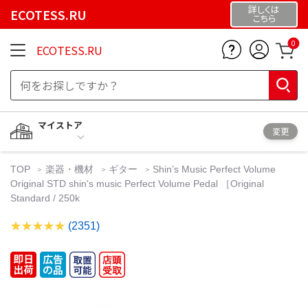
詳しくは
ECOTESS.RU
こちら
0
ECOTESS.RU
マイストア
変更
TOP
楽器・機材
ギター
Shin’s Music Perfect Volume
Original STD shin's music Perfect Volume Pedal ［Original
Standard / 250k
(2351)