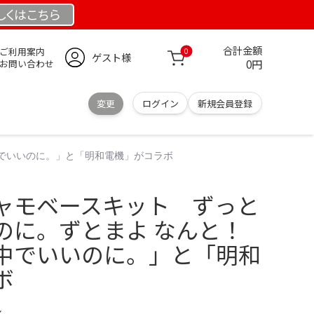
しくは
こちら
合計金額
ご利用案内
0
ゲスト様
0円
お問い合わせ
変更
ログイン
新規会員登録
中でいいのに。」と「明和電機」がコラボ
ャモベースキット ずっと
のに。ずとまよ なんと！
中でいいのに。」と「明和
ボ
ル