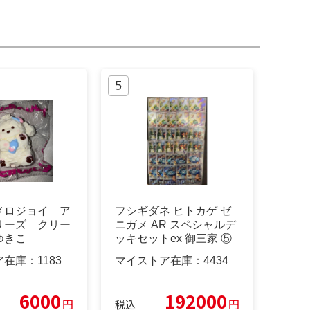
oy メロジョイ ア
フシギダネ ヒトカゲ ゼ
リーズ クリー
ニガメ AR スペシャルデ
ゆきこ
ッキセットex 御三家 ⑤
ア在庫：
1183
マイストア在庫：
4434
6000
192000
円
円
税込