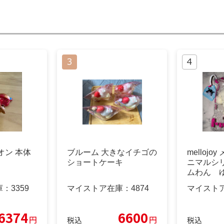
オン 本体
ブルーム 大きなイチゴの
melloj
ショートケーキ
ニマルシ
ムわん 
庫：
3359
マイストア在庫：
4874
マイスト
6374
6600
円
円
税込
税込