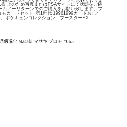
防止のため写真またはPSAサイトにて状態をご確
ームノーリターンでのご購入をお願い致します。フ
カードセット: 第1世代 19961999カード名: フー
デルタ。ポケキュンコレクション ブースターEX