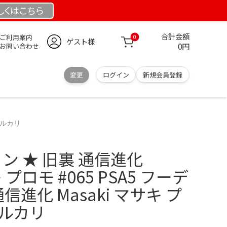
しくは
こちら
合計金額
ご利用案内
0
ゲスト様
0円
お問い合わせ
変更
ログイン
新規会員登録
 メルカリ
ィン ★ 旧裏 通信進化
キ プロモ #065 PSA5 フーデ
信進化 Masaki マサキ プ
 メルカリ