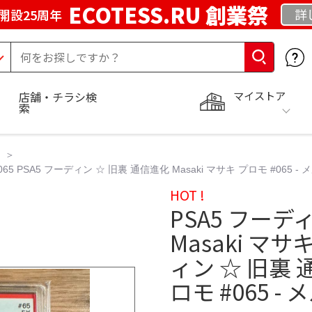
ECOTESS.RU 創業祭
詳
開設25周年
マイストア
店舗・チラシ検
索
65 PSA5 フーディン ☆ 旧裏 通信進化 Masaki マサキ プロモ #065 -
HOT !
PSA5 フーデ
Masaki マサ
ィン ☆ 旧裏 通
ロモ #065 -