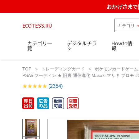
おかげさまで
ECOTESS.RU
カテゴリ一
デジタルチラ
Howto情
覧
シ
報
TOP
トレーディングカード
ポケモンカードゲーム
PSA5 フーディン ★ 旧裏 通信進化 Masaki マサキ プロモ #0
(2354)