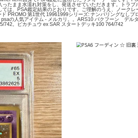
入ったまま水濡れ対策をし、発送させていただきます。トラブル
しては、PSA鑑定結果のとおりです。ご理解のうえ、ノークレ
OMO 第1世代 19961999シリーズ: ナンバリングなしプロモ
化 psaの人気アイテム - メルカリ。。ARS10 バクフーン 
/742。ピカチュウ ex SAR スタートデッキ100 764/742