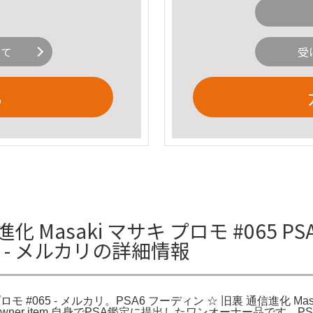
いて
受
る
化 Masaki マサキ プロモ #065 P
65 - メルカリの詳細情報
プロモ #065 - メルカリ。PSA6 フーディン ☆ 旧裏 通信進化 M
 one-owner item.自身でPSA鑑定に提出したワンオーナー