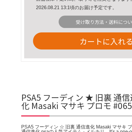
2026.08.21 13:1頃のお届け予定です。
受け取り方法・送料につ
カートに入れ
PSA5 フーディン ★ 旧裏 通信進
化 Masaki マサキ プロモ #0
PSA5 フーディン ☆ 旧裏 通信進化 Masaki マサキ 
通信進化 psaの人気アイテム - メルカリ。It's a