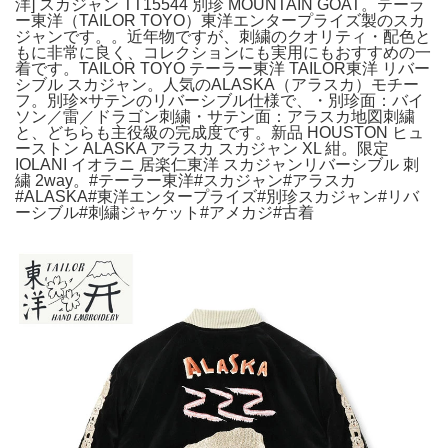
洋] スカジャン TT15544 別珍 MOUNTAIN GOAT。テーラ
ー東洋（TAILOR TOYO）東洋エンタープライズ製のスカ
ジャンです。。近年物ですが、刺繍のクオリティ・配色と
もに非常に良く、コレクションにも実用にもおすすめの一
着です。TAILOR TOYO テーラー東洋 TAILOR東洋 リバー
シブル スカジャン。人気のALASKA（アラスカ）モチー
フ。別珍×サテンのリバーシブル仕様で、・別珍面：バイ
ソン／雷／ドラゴン刺繍・サテン面：アラスカ地図刺繍
と、どちらも主役級の完成度です。新品 HOUSTON ヒュ
ーストン ALASKA アラスカ スカジャン XL 紺。限定
IOLANI イオラニ 居楽仁東洋 スカジャンリバーシブル 刺
繍 2way。#テーラー東洋#スカジャン#アラスカ
#ALASKA#東洋エンタープライズ#別珍スカジャン#リバ
ーシブル#刺繍ジャケット#アメカジ#古着