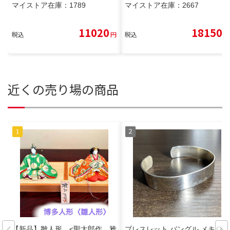
マイストア在庫：
1789
マイストア在庫：
2667
11020
18150
税込
円
税込
円
近くの売り場の商品
【新品】雛人形 <聖太郎作 雅
ブレスレット バングル メキシコ