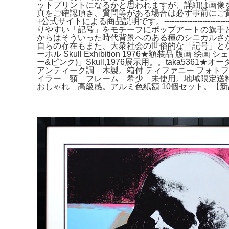
ットプリントになるかと思われますが、詳細は画像
真をご確認頂き、質問等がある場合は必ず事前にご
+公式サイトによる商品説明です。--------------------
りやすい「記号」をモチーフにポップアートの旗手
からはそういった時代背景へのある種のシニカルさ
自らの存在もまた、大衆社会の世俗的な「記号」と
ーホル Skull Exhibition 1976★額装品 版画 
ー&ピンク)」Skull,1976展示用。。taka5
アンティーク調 木製。箱付 ティファニー フォトフレー
イラー 額 フレーム 希少 未使用。地域限定送料込み 
おしゃれ 高級感。アルミ色紙額 10個セット。【新品