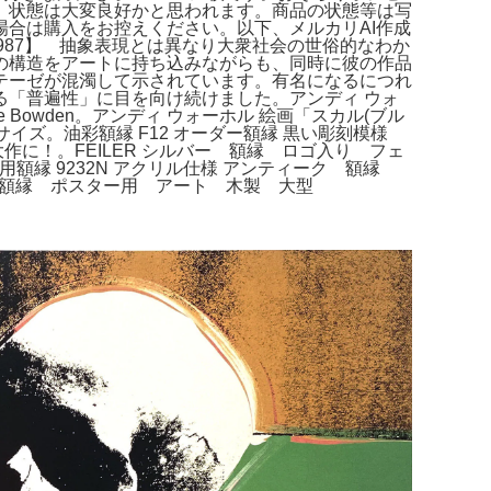
、状態は大変良好かと思われます。商品の状態等は写
合は購入をお控えください。以下、メルカリAI作成
アメリカ 【1928-1987】 抽象表現とは異なり大衆社会の世俗的なわか
の構造をアートに持ち込みながらも、同時に彼の作品
テーゼが混濁して示されています。有名になるにつれ
「普遍性」に目を向け続けました。アンディ ウォ
 Shane Bowden。アンディ ウォーホル 絵画「スカル(ブル
の一サイズ。油彩額縁 F12 オーダー額縁 黒い彫刻模様
大作に！。FEILER シルバー 額縁 ロゴ入り フェ
彩用額縁 9232N アクリル仕様 アンティーク 額縁
立て。額縁 ポスター用 アート 木製 大型