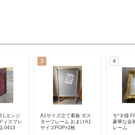
 Lエンジ
A1サイズ立て看板 ポス
モ*ネ様 
ディスプレ
ターフレーム おまけA1
豪華な金
 0413
サイズPOP×2枚
レーム