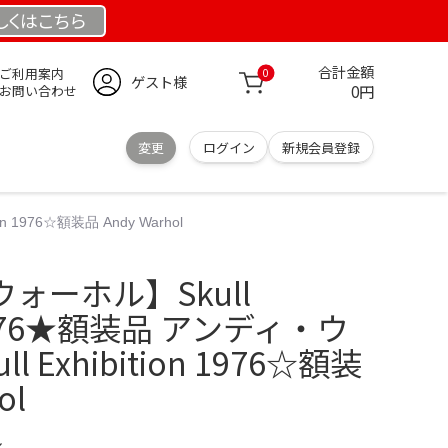
しくは
こちら
合計金額
ご利用案内
0
ゲスト様
0円
お問い合わせ
変更
ログイン
新規会員登録
 1976☆額装品 Andy Warhol
ォーホル】Skull
n 1976★額装品 アンディ・ウ
 Exhibition 1976☆額装
ol
ル