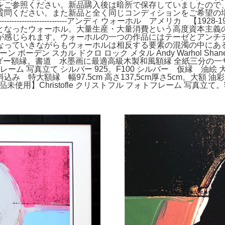
をご参照ください。新品購入後は暗所で保存していましたので
質問ください。また新品と全く同じコンディションをご希望の場
--------------------------------アンディ ウォーホル 
となったウォーホル。大量生産・大量消費という高度資本主義
が感じられます。ウォーホルの一つの作品にはテーゼとアンチ
なっていきながらもウォーホルは相反する要素の混濁の中にある
絵画 シェーン ボーデン スカル ドクロ ロック メタル Andy Warhol
361★オーダー額縁。書道 水墨画に最適高級木製和風額縁 全紙三分
ム 写真立て シルバー 925。F100 シルバー 仮縁 油絵 
特大額縁 幅97.5cm 高さ137,5cm厚さ5cm。大額 油
未使用】Christofle クリストフル フォトフレーム 写真