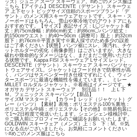
ッズ）ジュニア スーツ スキーウェア。#めごのメンズ服は
こちら【アイテム】DESCENTE（デサント） スキーウェ
ア 上下セット ビッグサイズ信頼のスポーツブランド「デ
サント」のメンズ用スキーウェアセットです。スキー・ス
ノーボードはもちろん、雪山や寒冷地でのアウトドアにも
おすすめです。【サイズ】表記サイズ：L◯ジャケット着
丈：約75cm身幅：約66cm裄丈：約86cm◯パンツ総丈：
約150cmウエスト：約40〜50cm（調整可）股上：約32cm
股下：約76cm※平置き実寸※素人採寸のため多少の誤差
はご了承ください【状態】パンツ裾にスレ、薄汚れ、チケ
ットホルダーの劣化（画像参照）はございますが、大きな
破れや致命的なダメージはなく、まだまだご使用いただけ
る状態です。Kappa FISI スキーウェア Lサイズ レッド。
DESCENTE（デサント） スキーウェア スキーパンツセッ
ト ウェアサイズL。ジャケットはフード付きで防寒性が高
く、パンツはサスペンダー付き仕様でずれにくく、ウィン
タースポーツに最適な機能性を備えています。。ミレー
MILLET ロルダル ジャケット。※着画はイメージです。★
オガサカ デサント スキーウェア 別注品！！ 上Ｌ下
Ｍ。フェニックス スキーパンツ【新品】
サイズM マスタード。【カラー】レッド（ジャケット）グ
レー（パンツ）【素材】表地：ポリエステル100％裏地：
ポリエステル中綿：ポリエステル【その他】※簡易包装に
て1〜2日程度で発送いたします。シェンシェン様検討中。
※ご購入前にプロフィールのご確認をお願いいたします。
GOLDWIN スキーウェア（メンズ）上：S 下：M。※気
になる点がございましたら、お気軽にコメントください
✨#めごのメンズ服はこちら