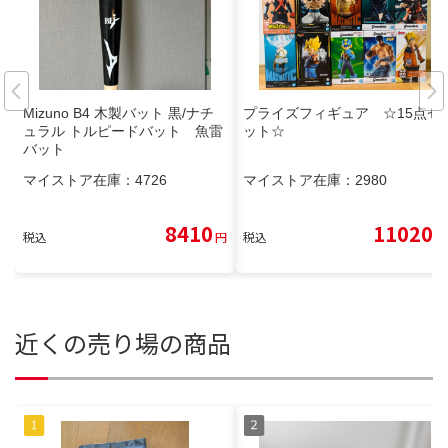
Mizuno B4 木製バット 黒/ナチ
プライズフィギュア ☆15点セ
ュラル トルピードバット 魚雷
ット☆
バット
マイストア在庫：
4726
マイストア在庫：
2980
8410
11020
税込
円
税込
円
近くの売り場の商品