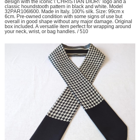
design with the iconic \"CHRISTIAN DIOR\" logo and a
classic houndstooth pattern in black and white. Model
32PAR106I600. Made in Italy. 100% silk. Size: 99cm x
6cm. Pre-owned condition with some signs of use but
overall in good shape without any major damage. Original
box included. A versatile item perfect for wrapping around
your neck, wrist, or bag handles. / 510