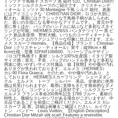
ミッツァ 千鳥格子 スカーフ 黒 箱付 510。Christian Diorの
ミッツァ シルクスカーフのご紹介です。クリスチャンデ
ィオール ミッツァ 30 Montaigne 千鳥 シルク 箱付。表面
にはアイコニックな「CHRISTIAN DIOR」ロゴが大胆に
配され、裏面にはクラシックな千鳥格子柄があしらわれ
た、装いの主役になる華やかなアイテムです。。首元や手
首に巻くほか、バッグのハンドルに結ぶなど多彩なスタイ
リングが可能。HERMES 2026SS バンダナツイリー 黒 ピ
ンク 新品未使用 野村大輔。いつものコーディネートを
ワンランク上のラグジュアリーな印象に仕上げます。エル
メス スカーフ Hermès。【商品仕様】ブランド：Christian
Dior（クリスチャン・ディオール）実寸：縦99cm × 横
6cm仕様：型番 32PAR106I600、リバーシブルデザイン
（ロゴ/千鳥格子）素材：シルク100%生産国：イタリア製
サイズ感：首元、手首、バッグのハンドル巻きなど多彩な
用途に使いやすいサイズ付属品：箱【状態】やや傷や汚れ
ありタグが失われております。エルメス（HERMES）
カレ90 Flora Graeca。そのため、やや傷や汚れあり、と
しております。HERMESスカーフリング シェーヌダン
クル エルメス トープ シルバー 美品。全体的に使用
感は見受けられますが、着用に支障をきたす致命的なダメ
ージはなく、コンディションは良好です。シルクスカーフ
エルメス フランス革命200周年記念 1789 ブルー。素材の
特性上、微細なスレやシワがある場合がございますが、中
古品であることを前提にご検討ください。エルメス カレ
スカーフ 花 青。詳細は画像をご確認ください。ルイヴィ
トン バンドー Louis Vuitton。【English Description】
Christian Dior Mitzah silk scarf. Features a reversible