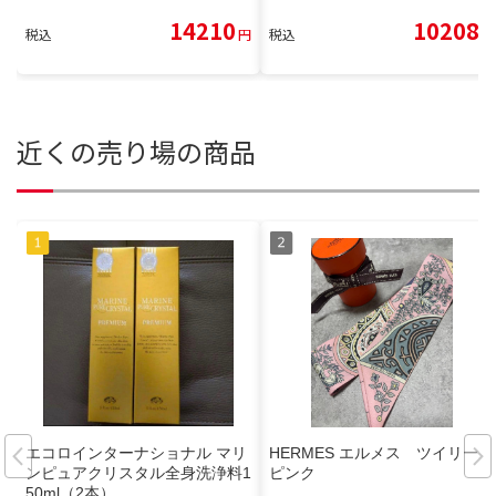
14210
10208
税込
円
税込
円
近くの売り場の商品
エコロインターナショナル マリ
HERMES エルメス ツイリー
ンピュアクリスタル全身洗浄料1
ピンク
50ml（2本）