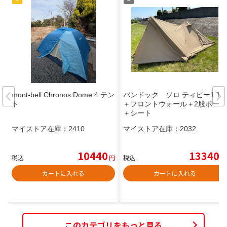
mont-bell Chronos Dome 4 テン
バンドック ソロ ティピー1 TC
ト
＋フロントウォール＋2股ポール
＋シート
マイストア在庫：
2410
マイストア在庫：
2032
10440
13340
税込
円
税込
円
カートに入れる
カートに入れる
このカテゴリをもっと見る