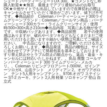
シェード パーティーシェードDX 300。★コメントなし即
購入歓迎★★無言、最後までアプリ通知のみのお取引
OK★※他サイトでも出品していますので在庫切れの際は
キャンセルさせていただく場合がございます。値下げ不可
です。◆商品紹介 Coleman パーティーシェード300ライ
ムグリーンブランド：Coleman／コールマン商品：パーテ
ィーシェード300カラー：ライムグリーンサイズ：使用
時/300×300×高さ210cm◆出品内容 写真にある物が全て
です。※収納バッグあります。◆商品状態 若干の使用
感はありますが、破れやベタツキなどもなくまだまだご使
用いただけると思います※細かい状態は写真にてご確認く
ださい。 中古品になりますので、ご理解いただける方よ
ろしくお願いします。◆商品発送 商品の梱包は、サイズ
に合わせてプチプチにて簡易包装を基本としております。
すり替え防止やトラブル防止の観点から、返品・返金・キ
ャンセルには対応いたしかねます。。良品 廃盤 コールマ
ン パーティーシェード 300 ライムグリーン - メルカ
リ。。Coleman リビングフロアシート/300W。ゼインア
ーツロガ4。山岳テント メリディアン 2。オガワアポロ
ン テント5人用キャンプテント。9708.オガワ ステイシ
ー ST-2 カーキ。テント 2人用 軽量 ソロキャンプ 登山 自
立式