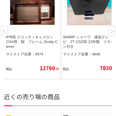
A*R様 スコッティキャメロン
SHARP シャープ 液晶テレ
COA用 額 フレーム Scotty C
ビ 2T C32DE 22年製 リモコ
amer
ン付き
マイストア在庫：
4974
マイストア在庫：
4848
12760
7830
税込
円
税込
円
近くの売り場の商品